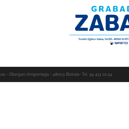
a • Ollargan-Arrigorriaga • 48003 Bizkaia• Tel. 94 413 22 54