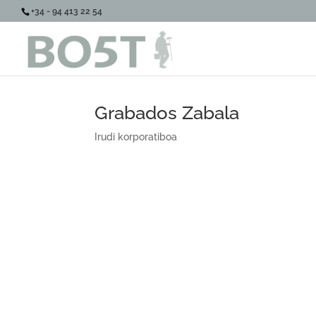
+34 - 94 413 22 54
Grabados Zabala
Irudi korporatiboa