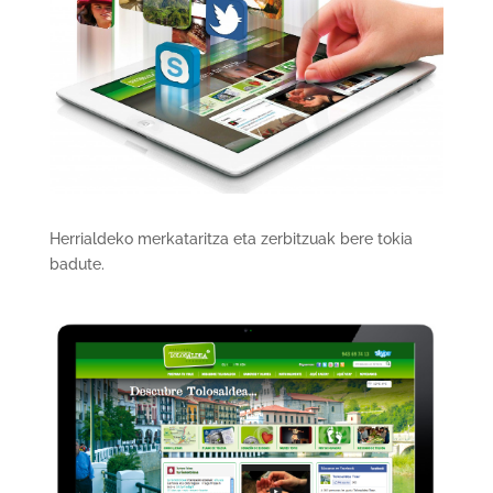
Herrialdeko merkataritza eta zerbitzuak bere tokia
badute.