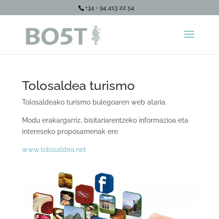
+34 - 94 413 22 54
Tolosaldea turismo
Tolosaldeako turismo bulegoaren web ataria.
Modu erakargarriz, bisitariarentzeko informazioa eta
intereseko proposamenak ere.
www.tolosaldea.net