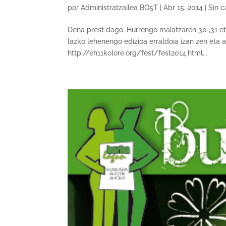
por
Administratzailea BO5T
|
Abr 15, 2014
|
Sin c
Dena prest dago. Hurrengo maiatzaren 30 ,31 et
Iazko lehenengo edizioa erraldoia izan zen eta 
http://eh11kolore.org/fest/fest2014.html...