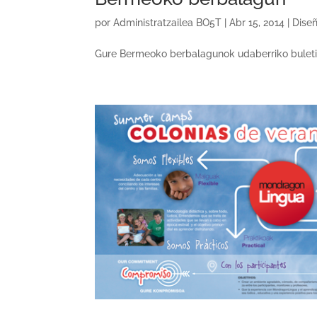
por
Administratzailea BO5T
|
Abr 15, 2014
|
Diseñ
Gure Bermeoko berbalagunok udaberriko buletina