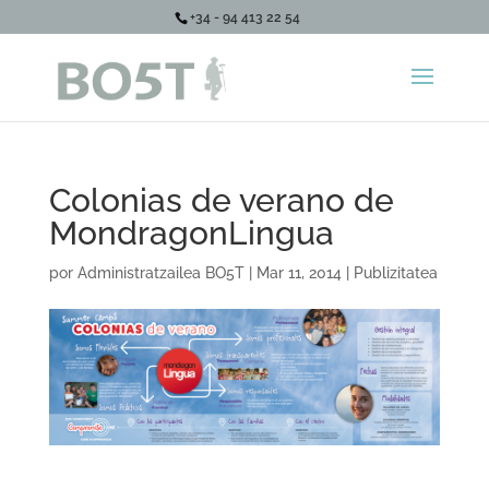
+34 - 94 413 22 54
Colonias de verano de
MondragonLingua
por
Administratzailea BO5T
|
Mar 11, 2014
|
Publizitatea